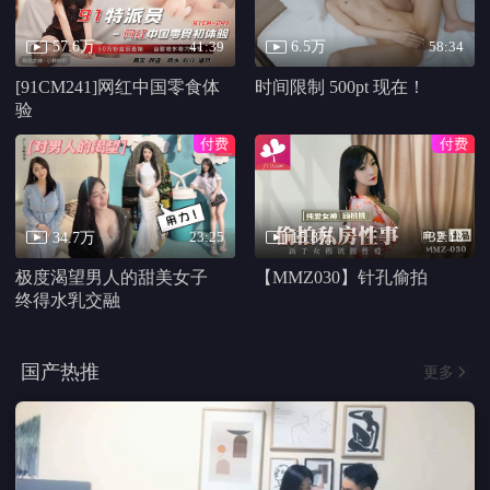
中国大陆 / 2024
中国大陆,中国香港 / 2025
暗夜与黎明
戏台2025
全10集
已完结