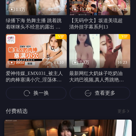
猜你喜欢
正片
第8集完结
美国 / 1995
泰国 / 2024