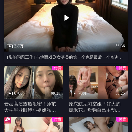
阿波罗13号
高潮医生
第32集完结
正片
中国大陆 / 2024
中国大陆 / 2018
侦察英雄
伊阿索密码
全38集
HD