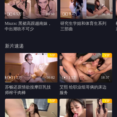
我家大师兄实在是太不正经了
2026
短剧
中国大陆
▶
立即播放
语言：
普通话
备注：
全集完结
www.suboziyuan.net
来源：
剧情：
我家大师兄实在是太不正经了，属于短剧内容，2026年
上线，地区为中国大陆，当前状态全集完结。
hlbzz.com 提供该内容的高清播放入口和同类影视推
荐。
在线播放