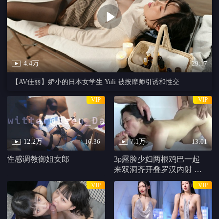
中国大陆 / 2025
中国大陆 / 2026
岳母牌局破危局
鉴宝：神瞳探秘
全集完结
全集完结
中国大陆 / 2026
中国大陆 / 2026
前妻骗我假离婚，可我被骗
深宫策