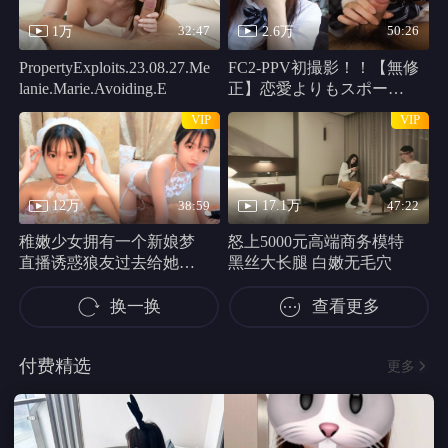
猜你喜欢
全集完结
全集完结
中国大陆 / 2026
中国大陆 / 2026