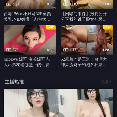
戏台2025
25时，赤坂见
已完结
正片
大陆 / 2022
美国 / 2025
青春38度
蔗噬