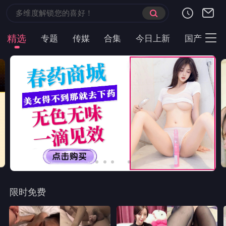
97影院在线观看免费观看电视
⌕
首页
电影
电视剧
动漫
综艺
▶