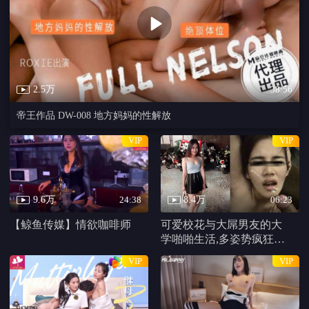
中国大陆 / 2025
中国大陆 / 2006
危险垂钓
越王勾践
第32集
第22集完结
中国大陆 / 2019
中国大陆 / 2025