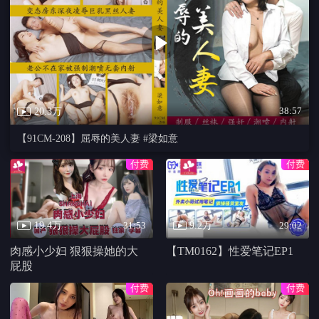
中国大陆 / 2022
中国大陆 / 2020
新少年包拯
夏夜知君暖
第18集完结
第32集
中国大陆 / 2025
中国大陆 / 2011
此生皆欢喜
新世间路
全11集
第26集完结