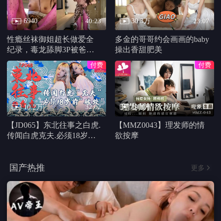
日本 / 2025
中国大陆 / 2006
最棒的欧巴桑中岛春子3
江塘集中营
第24集完结
第41集完结