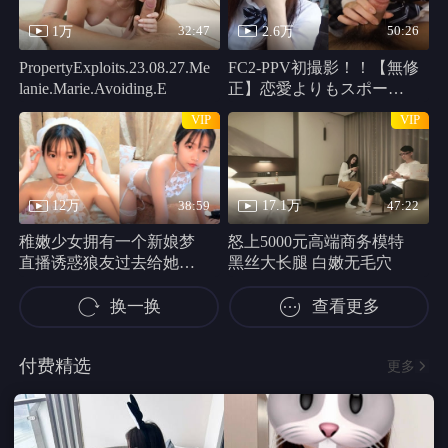
猜你喜欢
正片
HD中字
中国大陆 / 2025
其它 / 1999