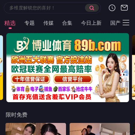
97影院在线观看免费观看电视
⌕
首页
电影
电视剧
动漫
综艺
▶