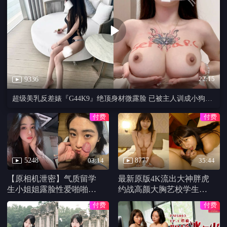
河童之湄澜怪谈
人鬼认证
正片
正片
美国 / 2025
加拿大 / 2026
蔗噬
失婴之谜
正片
第7集