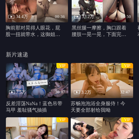
读心影后，豪门全家逆天改命
2026
短剧
中国大陆
▶
立即播放
语言：
普通话
备注：
全集完结
jinyingzy.com
来源：
剧情：
读心影后，豪门全家逆天改命，属于短剧内容，2026年
上线，地区为中国大陆，当前状态全集完结。
hlbzz.com 提供该内容的高清播放入口和同类影视推
荐。
在线播放