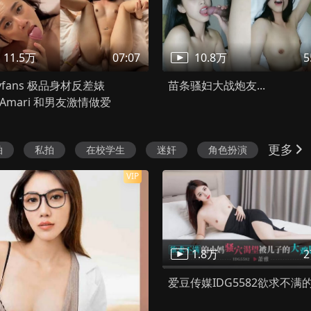
全集完结
全集完结
中国大陆 / 2026
中国大陆 / 2026