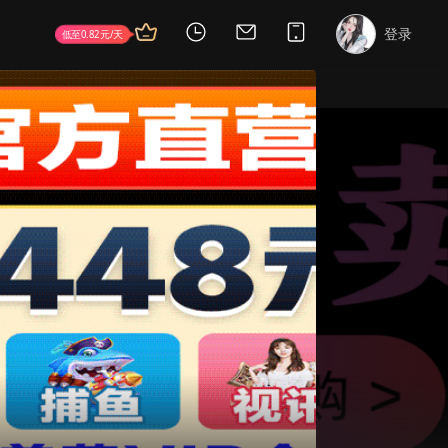
动漫
综艺
第54集完结。hlbzz.com 提供该内容的高清播放入口和同类影