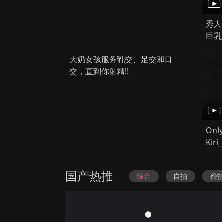
猜你喜欢
正片
第8集完结