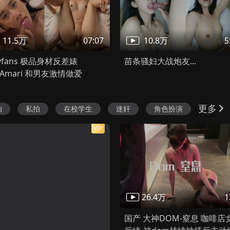
日本 / 2025
韩国 / 2018
奇怪的搭档
金秘书为何那样
奇怪的搭档，属于日剧内容，2025
金秘书为何那样，属于韩剧内容，
当
年上线，地区为日本，当前状态第
2018年上线，地区为韩国，当前状
12集完结。jinyingzy.com 提供该
态第16集完结。jinyingzy.com 提
影
内容的高清播放入口和同类影视推
供该内容的高清播放入口和同类影
第32集
HD中字
荐。
视推