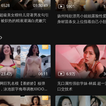
第12集完结
第16集完结