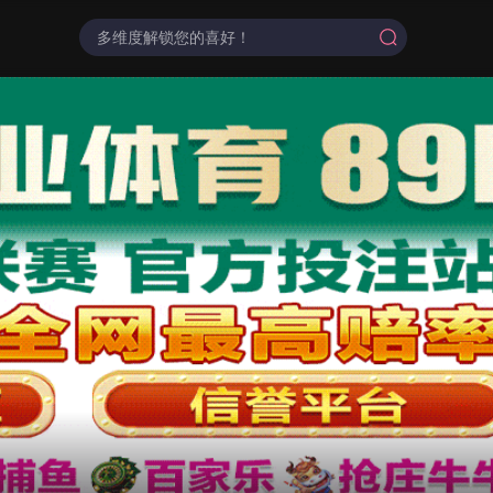
⌕
首页
电影
电视剧
国大陆
地剧内容，2025年上线，地区为中国大陆，当前状态第24集。hlbzz.