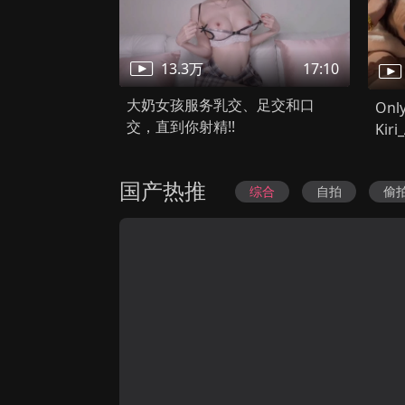
美国 / 2019
中国大陆 / 2022
我的鬼魂爱人
新少年包拯
我的鬼魂爱人，属于爱情片内容，
新少年包拯，属于内地剧内容，
2019年上线，地区为美国，当前状
2022年上线，地区为中国大陆，
态正片。yjzy.tv 提供该内容的高
前状态第28集。jinyingzy.com 提
清播放入口和同类影视推荐。
供该内容的高清播放入口和同类
花絮
第18集完结
视推荐