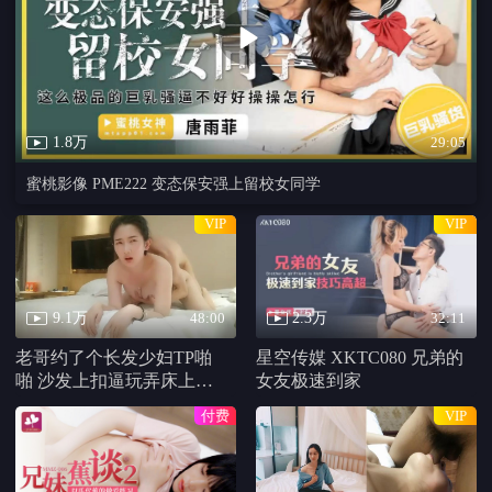
日本 / 2025
美国 / 2020
最棒的欧巴桑中岛春子3
索命咒
正片
HD
美国 / 2025
美国 / 2013