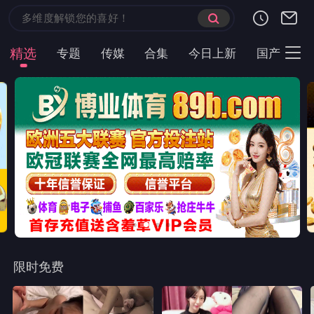
97影院在线观看免费观看电视
⌕
首页
电影
电视剧
动漫
综艺
▶