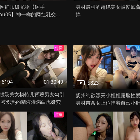
韩国 / 2023
泰国 / 2025
摸心第六感
解谜
摸心第六感，属于韩剧内容，2023
解谜，属于马泰剧内容，2025年上
年上线，地区为韩国，当前状态第
线，地区为泰国，当前状态第10集
16集完结。jinyingzy.com 提供该
完结。jinyingzy.com 提供该内容
内容的高清播放入口和同类影视推
的高清播放入口和同类影视推荐。
荐。
-
-
-
网站地图
RSS地图
百度地图
360地图
Copyright © hlbzz.com · 高清影视内容索引