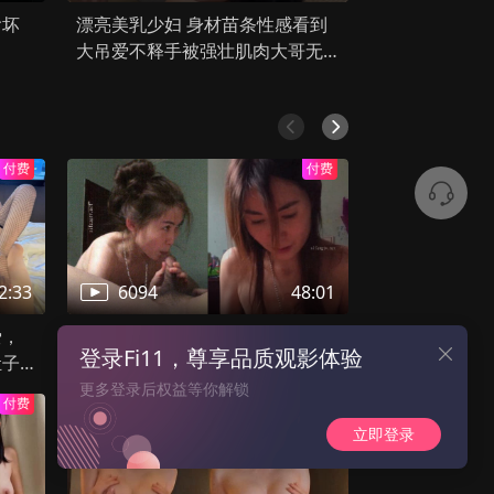
中国大陆 / 2025
中国大陆 / 2025
千禧风云
危险垂钓
千禧风云，属于国产剧内容，2025
危险垂钓，属于内地剧内容，2025
年上线，地区为中国大陆，当前状
年上线，地区为中国大陆，当前状
态全24集。www.wsyzy.cc 提供该
态第24集完结。jinyingzy.com 提
内容的高清播放入口和同类影视推
供该内容的高清播放入口和同类影
荐。
视推