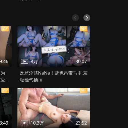
第24集完结
第18集完结
中国大陆 / 2020
中国大陆 / 2025
夏夜知君暖
此生皆欢喜
夏夜知君暖，属于内地剧内容，
此生皆欢喜，属于内地剧内容，
2020年上线，地区为中国大陆，当
2025年上线，地区为中国大陆，当
前状态第24集完结。jinyingzy.com
前状态第18集完结。jinyingzy.com
提供该内容的高清播放入口和同类
提供该内容的高清播放入口和同类
全24集
第24集完结
影视
影视