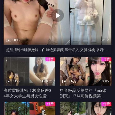
中国大陆 / 2025
美国 / 1995
河童之湄澜怪谈
阿波罗13号
第8集完结
第32集完结
泰国 / 2024
中国大陆 / 2024
高潮医生
侦察英雄
第28集
正片