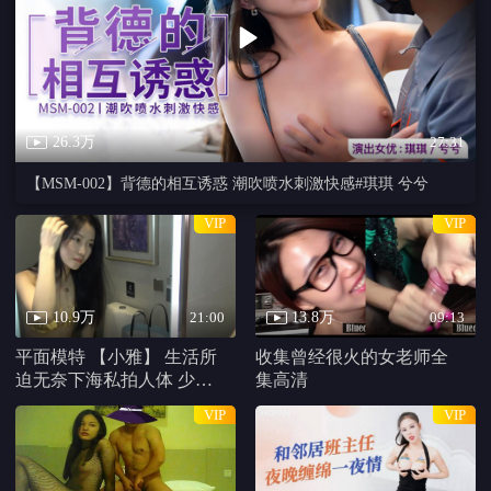
日本 / 2025
其它 / 1999
奇怪的搭档
人鬼认证
第9集完结
全38集
日本 / 2009
中国大陆 / 2024