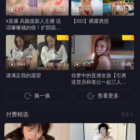
猜你喜欢
正片
正片