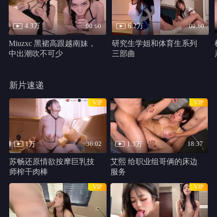
狐狸精大小姐，贺总他驾驭不了（灵俏大
小姐，贺总他驾驭不了）
2026
短剧
中国大陆
▶
立即播放
语言：
普通话
备注：
全集完结
www.suboziyuan.net
来源：
剧情：
狐狸精大小姐，贺总他驾驭不了（灵俏大小姐，贺总他
驾驭不了），属于短剧内容，2026年上线，地区为中国
大陆，当前状态全集完结。hlbzz.com 提供该内容的高
清播放入口和同类影视推荐。