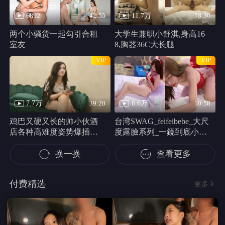
猜你喜欢
全集完结
全集完结