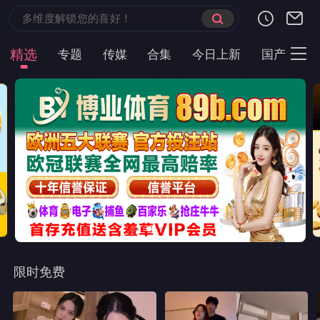
97影院在线观看免费观看电视
⌕
首页
电影
电视剧
动漫
综艺
▶