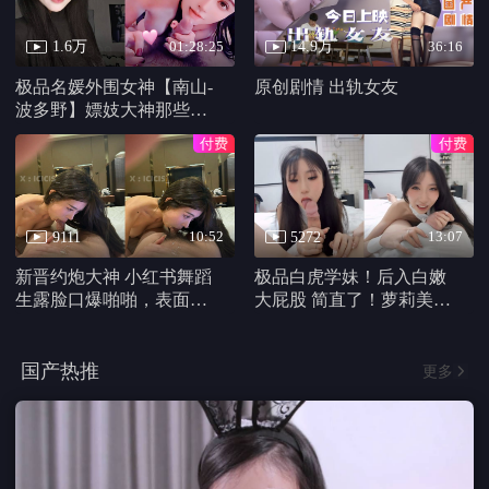
中国大陆 / 2025
中国大陆 / 2025
相思月明人倚楼
觉醒当天天灯照我来时路
第52集完结
全集完结