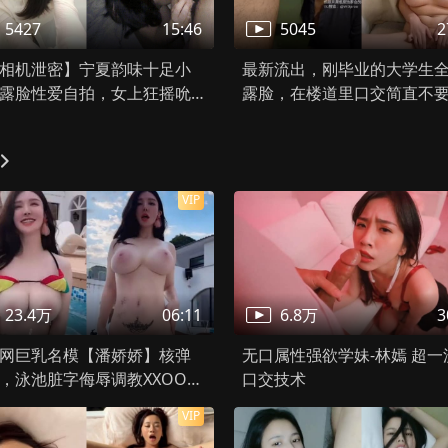
第32集完结
第08集