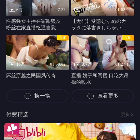
猜你喜欢
正片
正片
美国 / 英国 / 2024
中国大陆 / 2025
养蜂人 （英语版）
河童之湄澜怪谈