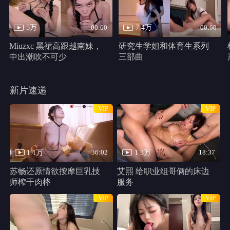
伊万娜
2022
恐怖片
印度尼西亚
▶
立即播放
语言：
印度尼西亚语,日语,
HD
备注：
www.wsyzy.cc
来源：
剧情：
伊万娜，属于恐怖片内容，2022年上线，地区为印度尼
西亚，当前状态HD。hlbzz.com 提供该内容的高清播放
入口和同类影视推荐。
在线播放