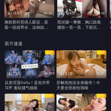
婚礼当天，闺蜜想要替代我
2026
短剧
中国大陆
▶
立即播放
语言：
普通话
备注：
全集完结
jinyingzy.com
来源：
剧情：
婚礼当天，闺蜜想要替代我，属于短剧内容，2026年上
线，地区为中国大陆，当前状态全集完结。hlbzz.com
提供该内容的高清播放入口和同类影视推荐。
在线播放