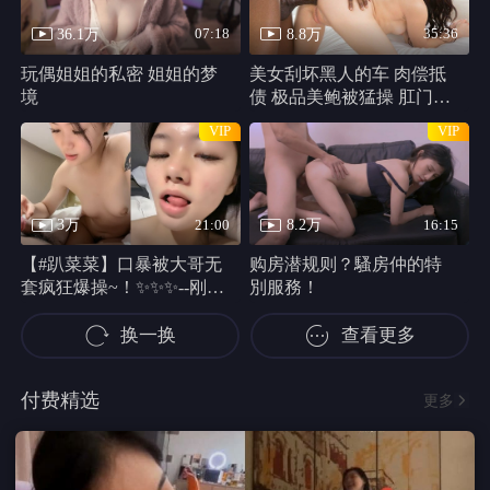
猜你喜欢
全集完结
全集完结
中国大陆 / 2026
中国大陆 / 2026