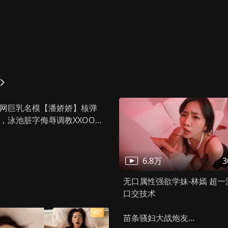
全集完结
全集完结