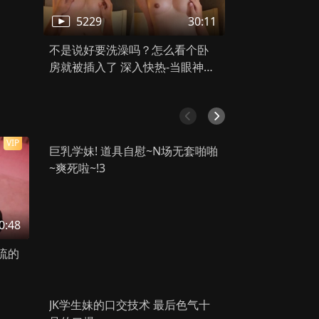
第56集完结
全集完结