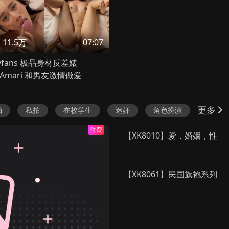
中国大陆 / 2026
中国大陆 / 2026
天
谁说中年不轻狂，重返二十我
七零卖掉铁饭碗，囤满空间下
主场
乡去
谁说中年不轻狂，重返二十我主
七零卖掉铁饭碗，囤满空间下乡
，
场，属于短剧内容，2026年上线，
去，属于短剧内容，2026年上线，
完
地区为中国大陆，当前状态全集完
地区为中国大陆，当前状态全集完
结。www.suboziyuan.net 提供该
结。jinyingzy.com 提供该内容的
全集完结
全集完结
内容
高清播放
中国大陆 / 2026
中国大陆 / 2026
前妻骗我假离婚，可我被骗就
深宫策
变强