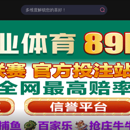
⌕
首页
电影
电视剧
大陆
an.net
剧内容，2026年上线，地区为中国大陆，当前状态全集完结。hlbzz.c