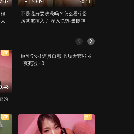
正片
第7集