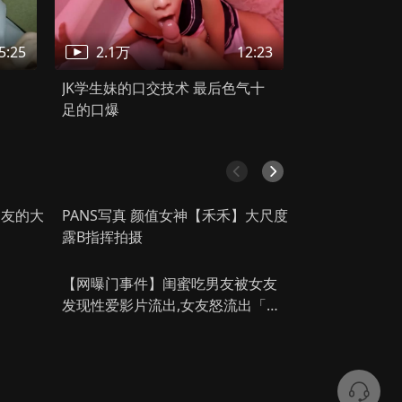
美国 / 2025
泰国 / 2024
幽灵潜水员
奴隶屋
幽灵潜水员，属于恐怖片内容，
奴隶屋，属于马泰剧内容，2024年
2025年上线，地区为美国，当前状
上线，地区为泰国，当前状态第7
态正片。jinyingzy.com 提供该内
集。jinyingzy.com 提供该内容的
容的高清播放入口和同类影视推
高清播放入口和同类影视推荐。
HD
正片
荐。