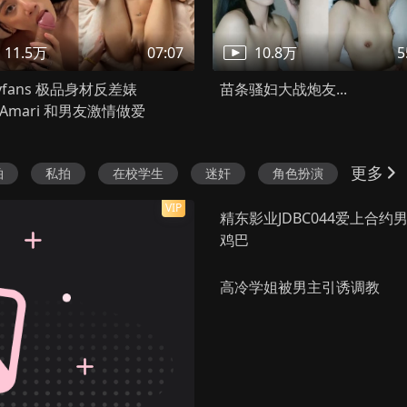
美国 / 2025
加拿大 / 2026
蔗噬
失婴之谜
9
蔗噬，属于恐怖片内容，2025年上
失婴之谜，属于恐怖片内容，2026
线，地区为美国，当前状态正片。
年上线，地区为加拿大，当前状态
内
jinyingzy.com 提供该内容的高清
正片。jinyingzy.com 提供该内容
播放入口和同类影视推荐。
的高清播放入口和同类影视推荐。
正片
HD