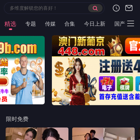
97影院在线观看免费观看电视
⌕
首页
电影
电视剧
动漫
综艺
▶