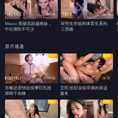
连体粤语
1984
恐怖片
中国香港
▶
立即播放
语言：
粤语
HD
备注：
www.wsyzy.cc
来源：
剧情：
连体粤语，属于恐怖片内容，1984年上线，地区为中国
香港，当前状态HD。hlbzz.com 提供该内容的高清播放
入口和同类影视推荐。
在线播放