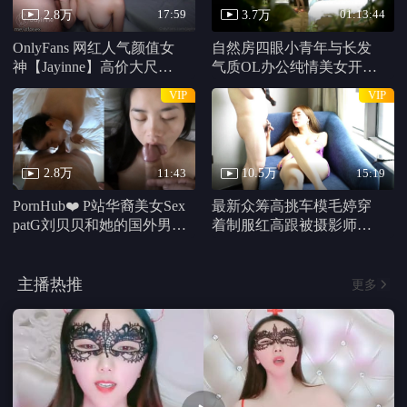
身后灵
沐浴盐僵尸
HD
正片
美国 / 1978
美国 / 2023
月光光心慌慌1978
主教湾