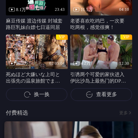
猜你喜欢
正片
HD中字