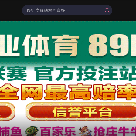
⌕
首页
电影
电视剧
 / 美国
于恐怖片内容，2024年上线，地区为瑞士 / 美国，当前状态正片。hlbz