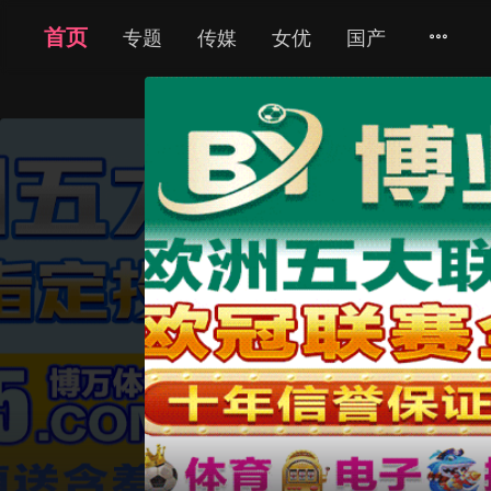
97影院在线观看免费观看电视
裁缝的抉择
2024
恐怖片
瑞士
▶
立即播放
▶
语言：
英语
备注：
正片
jinyingzy.com
来源：
剧情：
裁缝的抉择，属