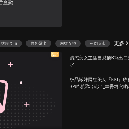
其它 / 1999
美国 / 2025
人鬼认证
蔗噬
人鬼认证，属于恐怖片内容，1999
蔗噬，属于恐怖片内容，2025年上
年上线，地区为其它，当前状态
线，地区为美国，当前状态正片。
m
HD中字。www.wsyzy.cc 提供该内
jinyingzy.com 提供该内容的高清
类
容的高清播放入口和同类影视推
播放入口和同类影视推荐。
全11集
HD
荐。