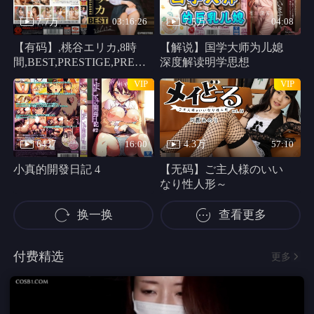
猜你喜欢
全集完结
全集完结
中国大陆 / 2026
中国大陆 / 2026