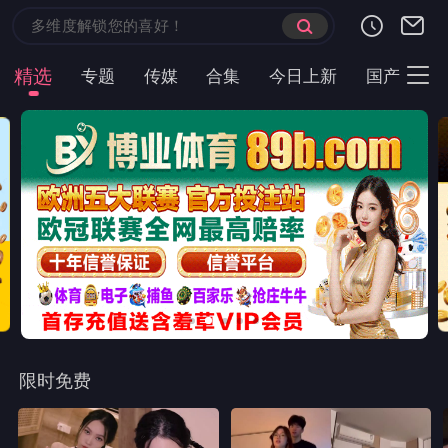
97影院在线观看免费观看电视
⌕
首页
电影
电视剧
动漫
综艺
▶