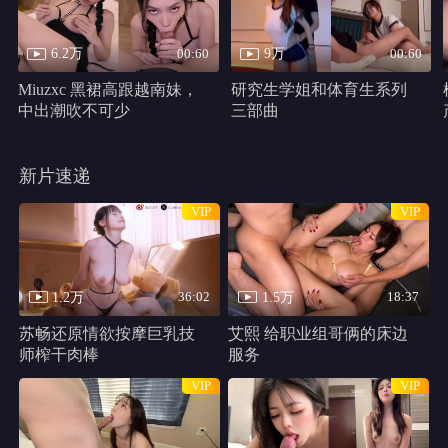
第九十九次日落
2025
短剧
中国大陆
▶
立即播放
语言：
普通话
备注：
全集完结
www.suboziyuan.net
来源：
剧情：
第九十九次日落，属于短剧内容，2025年上线，地区为
中国大陆，当前状态全集完结。hlbzz.com 提供该内容
的高清播放入口和同类影视推荐。
在线播放