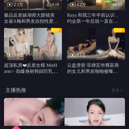
就变强
全集完结
全11集
中国大陆 / 2026
日本 / 2025
我靠御兽发家致富
最棒的欧巴桑中岛春子3
-
-
-
网站地图
RSS地图
百度地图
360地图