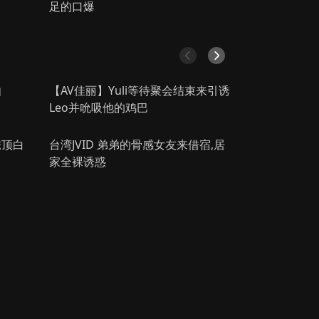
正片
正片