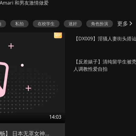
HD
全11集