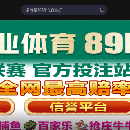
⌕
首页
电影
电视剧
 / 德国 / 阿联酋
语
动作片内容，2007年上线，地区为美国 / 德国 / 阿联酋，当前状态正片。