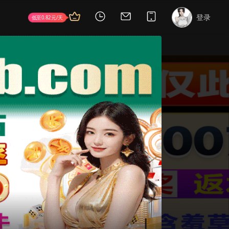
动漫
综艺
hlbzz.com 提供该内容的高清播放入口和同类影视推荐。