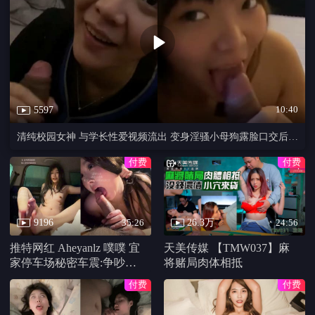
美国 / 英国 / 2024
美国 / 德国 / 阿联酋 / 2007
养蜂人 （英语版）
染血王国
HD
全11集
匈牙利 / 2015
日本 / 2025
夺命代码国语
最棒的欧巴桑中岛春子3