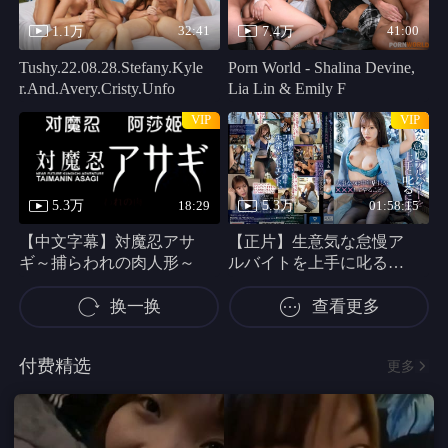
猜你喜欢
正片
正片