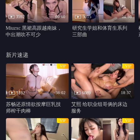
星期五俱乐部17 情爱理念之爱是给予付
出
2025
马泰剧
泰国
▶
立即播放
语言：
泰语
备注：
第4集
jinyingzy.com
来源：
剧情：
星期五俱乐部17 情爱理念之爱是给予付出，属于马泰
剧内容，2025年上线，地区为泰国，当前状态第4集。
hlbzz.com 提供该内容的高清播放入口和同类影视推
荐。