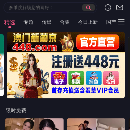
97影院在线观看免费观看电视
⌕
首页
电影
电视剧
动漫
综艺
▶