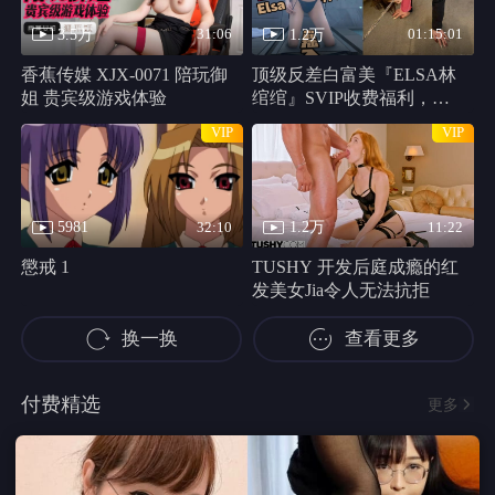
猜你喜欢
正片
第8集完结
美国 / 1995
泰国 / 2024