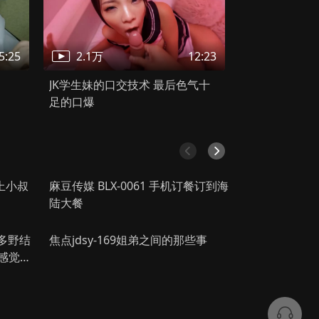
中国大陆 / 2024
中国大陆,中国香港 / 2025
暗夜与黎明
戏台2025
暗夜与黎明，属于国产剧内容，
戏台2025，属于喜剧片内容，
2024年上线，地区为中国大陆，当
2025年上线，地区为中国大陆,中
前状态全38集。www.wsyzy.cc 提
国香港，当前状态HD。
供该内容的高清播放入口和同类影
www.wsyzy.cc 提供该内容的高清
第23集
正片
视推荐。
播放入口和同类影