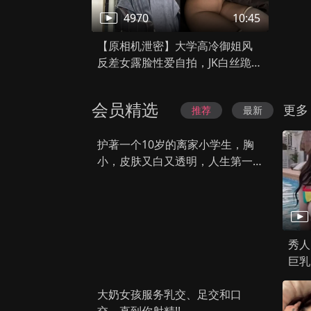
猜你喜欢
正片
第8集完结