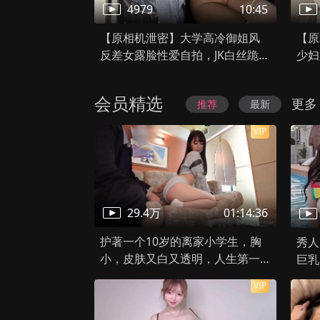
猜你喜欢
正片
第8集完结