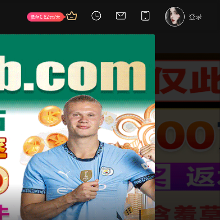
动漫
综艺
hlbzz.com 提供该内容的高清播放入口和同类影视推荐。