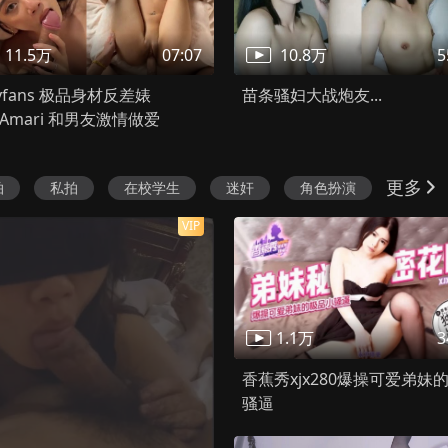
侦察英雄
伊阿索密码
4
侦察英雄，属于国产剧内容，2024
伊阿索密码，属于剧情片内容，
第
年上线，地区为中国大陆，当前状
2018年上线，地区为中国大陆，当
态第32集完结。yjzy.tv 提供该内
前状态正片。jinyingzy.com 提供
容的高清播放入口和同类影视推
该内容的高清播放入口和同类影视
已完结
正片
荐。
推荐。
大陆 / 2022
中国台湾 / 2016
青春38度
我的西门小故事