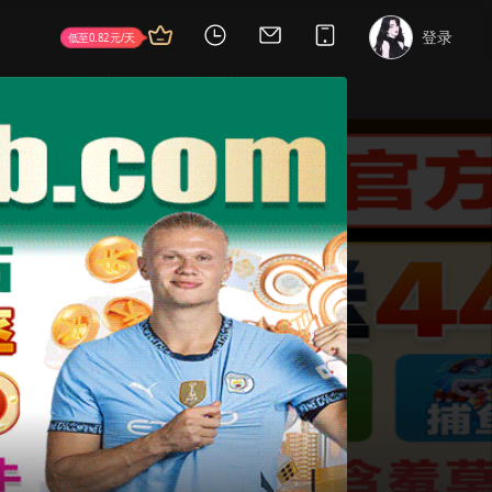
动漫
综艺
z.com 提供该内容的高清播放入口和同类影视推荐。