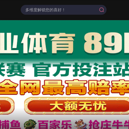
⌕
首页
电影
电视剧
蝶
属于韩剧内容，2022年上线，地区为韩国，当前状态第16集完结。hlbz