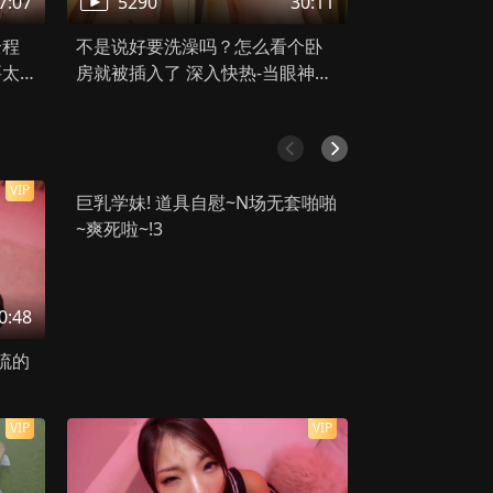
第16集完结
全38集
韩国 / 2018
中国大陆 / 2024