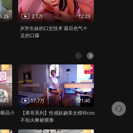
金秘书为何那样
暗夜与黎明
金秘书为何那样，属于韩剧内容，
暗夜与黎明，属于国产剧内容，
2018年上线，地区为韩国，当前状
2024年上线，地区为中国大陆，当
态第16集完结。jinyingzy.com 提
前状态全38集。www.wsyzy.cc 提
供该内容的高清播放入口和同类影
供该内容的高清播放入口和同类影
正片
第23集
视推
视推荐。
中国大陆 / 2014
中国大陆 / 2025
亲爱的
星光