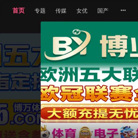
97影院在线观看免费观看电视
飞起来吧蝴
2022
韩剧
韩国
▶
立即播放
▶
语言：
韩语
备注：
第16集完结
jinyingzy.com
来源：
剧情：
飞起来吧蝴蝶，