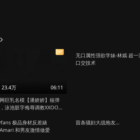
第32集完结
正片
中国大陆 / 2024
中国大陆 / 2018