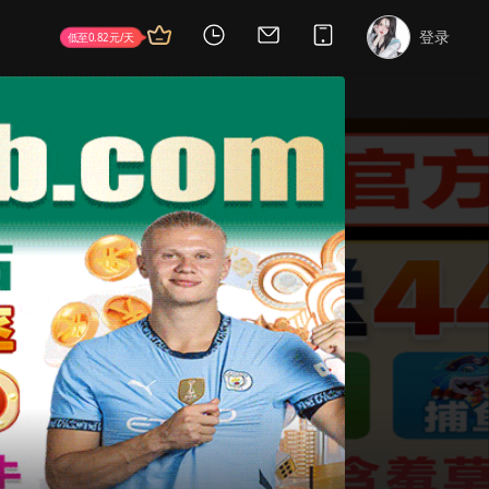
动漫
综艺
 提供该内容的高清播放入口和同类影视推荐。