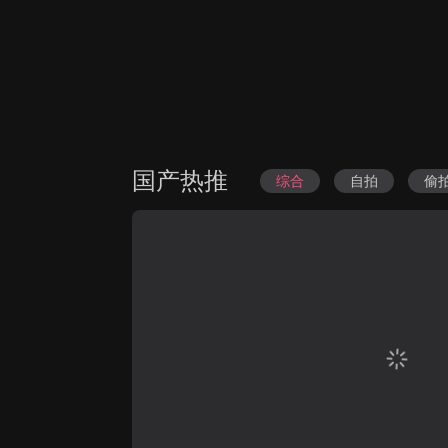
阿波罗13号
高潮医生
阿波罗13号，属于剧情片内容，
高潮医生，属于马泰剧内容，202
1995年上线，地区为美国，当前状
年上线，地区为泰国，当前状态
态正片。jinyingzy.com 提供该内
8集完结。jinyingzy.com 提供该内
容的高清播放入口和同类影视推
容的高清播放入口和同类影视推
全10集
已完结
荐。
荐。
日本,中国台湾 / 2024
大陆 / 2022
25时，赤坂见
青春38度
25时，赤坂见，属于日剧内容，
青春38度，属于国产剧内容，