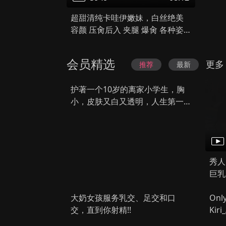
猜你喜欢
正片
第8集完结
美国 / 1995
泰国 / 2024