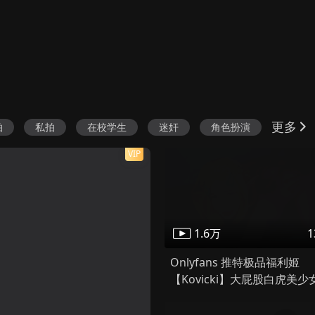
侦察英雄
伊阿索密码
4
侦察英雄，属于国产剧内容，2024
伊阿索密码，属于剧情片内容，
第
年上线，地区为中国大陆，当前状
2018年上线，地区为中国大陆，当
态第32集完结。yjzy.tv 提供该内
前状态正片。jinyingzy.com 提供
容的高清播放入口和同类影视推
该内容的高清播放入口和同类影视
正片
正片
荐。
推荐。
中国台湾 / 2016
中国大陆 / 2014
我的西门小故事
亲爱的
我的西门小故事，属于剧情片内
亲爱的，属于剧情片内容，2014年