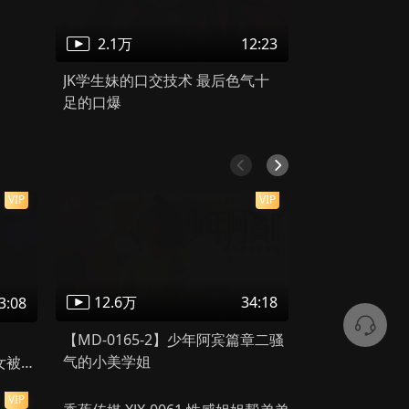
暗夜与黎明
戏台2025
暗夜与黎明，属于国产剧内容，
戏台2025，属于喜剧片内容，
2024年上线，地区为中国大陆，当
2025年上线，地区为中国大陆,中
前状态全38集。www.wsyzy.cc 提
国香港，当前状态HD。
供该内容的高清播放入口和同类影
www.wsyzy.cc 提供该内容的高清
第23集
正片
视推荐。
播放入口和同类影
中国大陆 / 2025
1986
星光
性命交关
星光，属于国产剧内容，2025年上
性命交关，属于剧情片内容，1986