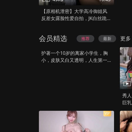
猜你喜欢
正片
第8集完结
美国 / 1995
泰国 / 2024