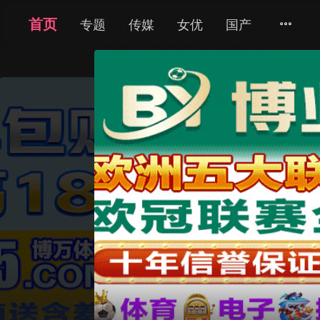
97影院在线观看免费观看电视
爱着
2024
剧情片
日
▶
立即播放
▶
语言：
日语 / 英语
备注：
正片
jinyingzy.com
来源：
剧情：
爱着，属于剧情