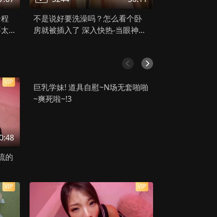
全38集
HD
中国大陆 / 2024
中国大陆,中国香港 / 2025