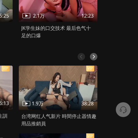
暗夜与黎明
戏台2025
暗夜与黎明，属于国产剧内容，
戏台2025，属于喜剧片内容，
2024年上线，地区为中国大陆，当
2025年上线，地区为中国大陆,中
前状态全38集。www.wsyzy.cc 提
国香港，当前状态HD。
供该内容的高清播放入口和同类影
www.wsyzy.cc 提供该内容的高清
第23集
正片
视推荐。
播放入口和同类影
中国大陆 / 2025
1986
星光
性命交关
星光，属于国产剧内容，2025年上
性命交关，属于剧情片内容，1986