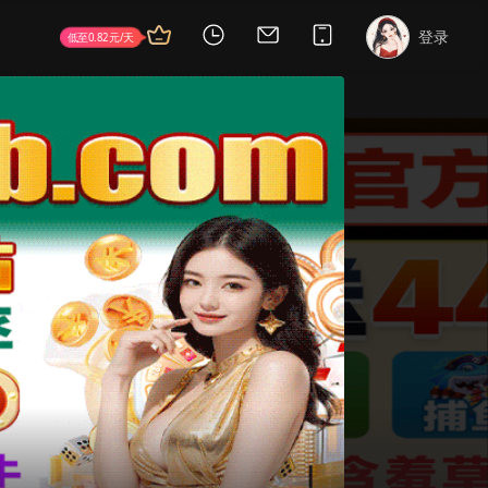
动漫
综艺
供该内容的高清播放入口和同类影视推荐。