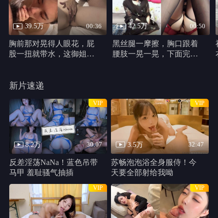
反击2015
2015
剧情片
美国
▶
立即播放
语言：
英语
备注：
正片
jinyingzy.com
来源：
剧情：
反击2015，属于剧情片内容，2015年上线，地区为美
国，当前状态正片。hlbzz.com 提供该内容的高清播放
入口和同类影视推荐。
在线播放