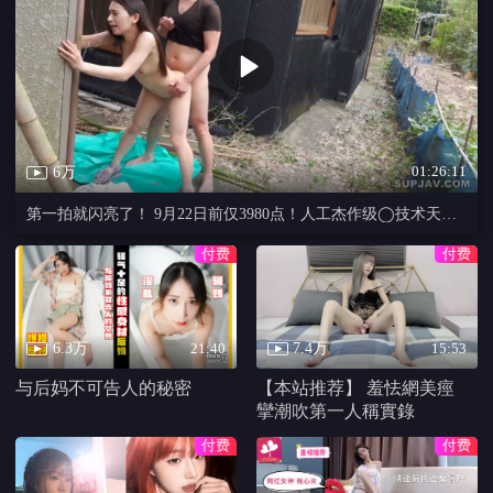
美国 / 1995
泰国 / 2024
阿波罗13号
高潮医生
第32集完结
正片
中国大陆 / 2024
中国大陆 / 2018
侦察英雄
伊阿索密码
全38集
HD