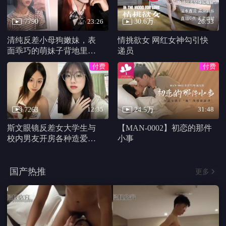
中国大陆 / 2024
中国大陆,中国香港 / 2025
暗夜与黎明
戏台2025
全10集
已完结