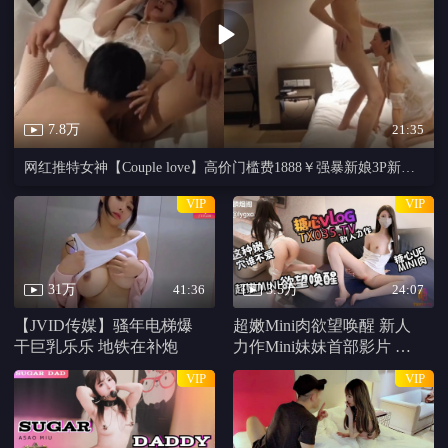
日本,中国台湾 / 2024
大陆 / 2022
25时，赤坂见
青春38度
正片
正片
中国台湾 / 2016
中国大陆 / 2014