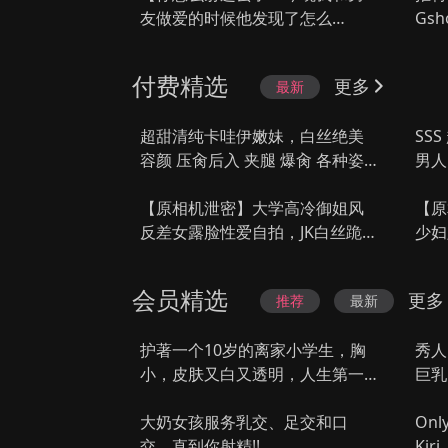
猜你喜欢
正片
正片