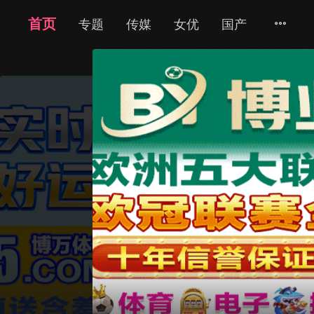
97影院在线观看免费观看电视
深潜双虎
2025
剧情片
西
▶
立即播放
▶
语言：
西班牙语 / 英
备注：
正片
jinyingzy.com
来源：
剧情：
深潜双虎，属于