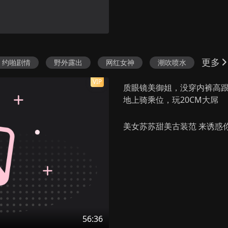
容的高清播放入口和同类影视推
清播放入口和同类影视推荐。
HD
全10集
荐。
中国大陆,中国香港 / 2025
日本,中国台湾 / 2024
戏台2025
25时，赤坂见
戏台2025，属于喜剧片内容，
25时，赤坂见，属于日剧内容，
当
2025年上线，地区为中国大陆,中
2024年上线，地区为日本,中国台
国香港，当前状态HD。
湾，当前状态全10集。
影
www.wsyzy.cc 提供该内容的高清
www.wsyzy.cc 提供该内容的高清
播放入口和同类影
播放入口和同类影