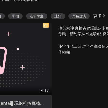
第32集完结
正片
中国大陆 / 2024
美国 / 2019
侦察英雄
我的鬼魂爱人
4
侦察英雄，属于国产剧内容，2024
我的鬼魂爱人，属于爱情片内容，
第
年上线，地区为中国大陆，当前状
2019年上线，地区为美国，当前状
态第32集完结。yjzy.tv 提供该内
态正片。yjzy.tv 提供该内容的高