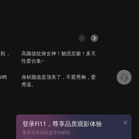
该内容的高清播放入口和同类影视
内容的高清播放入口和同类影视推
已完结
正片
推荐。
荐。
大陆 / 2022
中国台湾 / 2016
青春38度
我的西门小故事
青春38度，属于国产剧内容，
我的西门小故事，属于剧情片内
2022年上线，地区为大陆，当前状
容，2016年上线，地区为中国台
态已完结。www.wsyzy.cc 提供该
湾，当前状态正片。jinyingzy.com
内容的高清播放入口和同类影视推
提供该内容的高清播放入口和同类
荐。
影视推荐