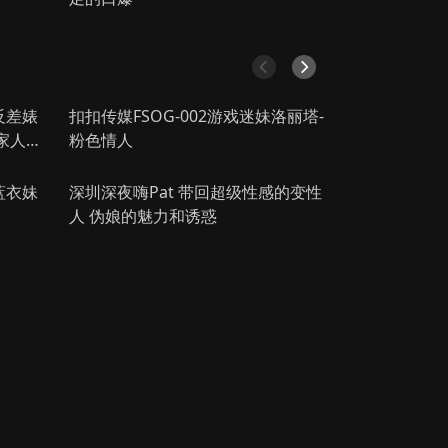
正片
第12集完结
中国大陆 / 2018
日本 / 2025
伊阿索密码
奇怪的搭档
伊阿索密码，属于剧情片内容，
奇怪的搭档，属于日剧内容，2025
2018年上线，地区为中国大陆，当
年上线，地区为日本，当前状态第
前状态正片。jinyingzy.com 提供
12集完结。jinyingzy.com 提供该