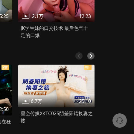
中国大陆 / 2024
中国大陆,中国香港 / 2025
暗夜与黎明
戏台2025
暗夜与黎明，属于国产剧内容，
戏台2025，属于喜剧片内容，
2024年上线，地区为中国大陆，当
2025年上线，地区为中国大陆,中
前状态全38集。www.wsyzy.cc 提
国香港，当前状态HD。
供该内容的高清播放入口和同类影
www.wsyzy.cc 提供该内容的高清
第23集
正片
视推荐。
播放入口和同类影
中国大陆 / 2025
1986