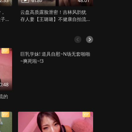
全38集
HD