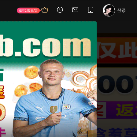
动漫
综艺
。hlbzz.com 提供该内容的高清播放入口和同类影视推荐。