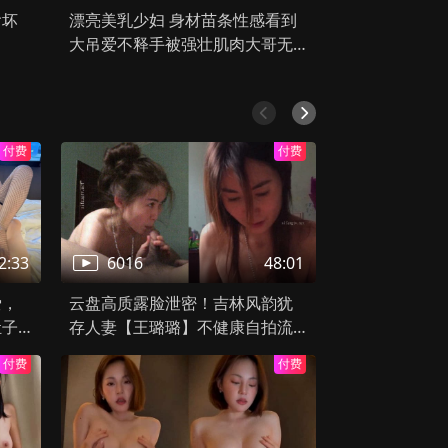
日本 / 2025
中国大陆 / 2019
最棒的欧巴桑中岛春子3
国学小名士 第三季
最棒的欧巴桑中岛春子3，属于日
国学小名士 第三季，属于综艺内
剧内容，2025年上线，地区为日
容，2019年上线，地区为中国大
本，当前状态全11集。
陆，当前状态第12集。
www.wsyzy.cc 提供该内容的高清
jinyingzy.com 提供该内容的高清
第12期完结
第15期
播放入口和同类影视
播放入口和同类影