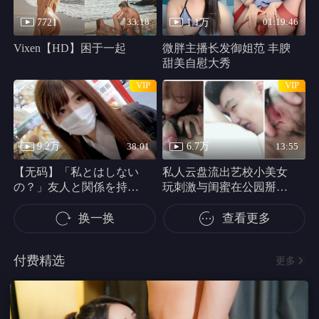
猜你喜欢
第20131228期
全期完结