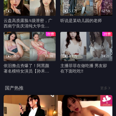
日本 / 2025
中国大陆 / 2019
最棒的欧巴桑中岛春子3
国学小名士 第三季
第0729期plus版
第1期