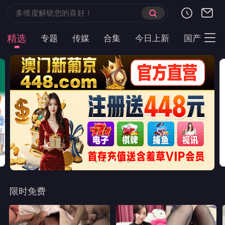
97影院在线观看免费观看电视
⌕
首页
电影
电视剧
动漫
综艺
▶