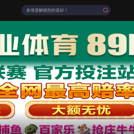
⌕
首页
电影
电视剧
大陆
综艺内容，2021年上线，地区为中国大陆，当前状态第15期。hlbzz.