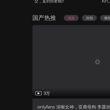
猜你喜欢
第20131228期
全期完结