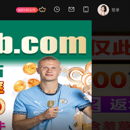
动漫
综艺
com 提供该内容的高清播放入口和同类影视推荐。