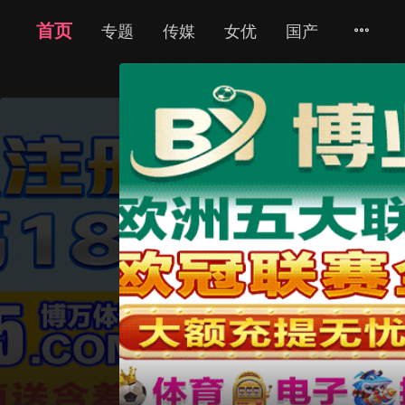
97影院在线观看免费观看电视
大伙之家
2021
综艺
中国
▶
立即播放
▶
语言：
汉语普通话
备注：
第15期
jinyingzy.com
来源：
剧情：
大伙之家，属于