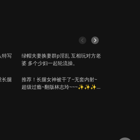
中国大陆 / 2015
日本 / 2025
偶滴歌神啊 第二季
最棒的欧巴桑中岛春子3
偶滴歌神啊 第二季，属于综艺内
最棒的欧巴桑中岛春子3，属于日
容，2015年上线，地区为中国大
剧内容，2025年上线，地区为日
陆，当前状态第20160217期。
本，当前状态全11集。
jinyingzy.com 提供该内容的高清
www.wsyzy.cc 提供该内容的高清
第7期
第12期完结
播放
播放入口和同类影视