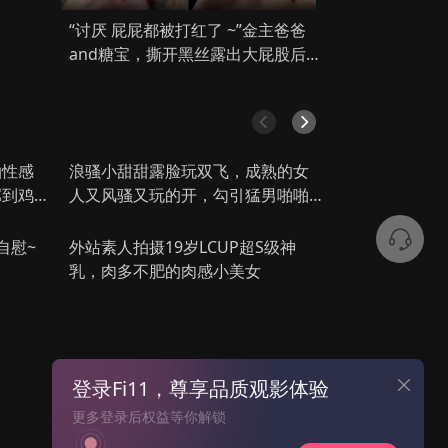
www.wsyzy.cc 提供该内容的高清
该内容的高清播放入口和同类影视
第6集完结
正片
播放入口和同类影视
推荐。
韩国 / 2025
中国台湾 / 中国香港 / 1983
鲨鱼：风暴
迷你特攻队
鲨鱼：风暴，属于韩剧内容，2025
迷你特攻队，属于动作片内容，
年上线，地区为韩国，当前状态第
1983年上线，地区为中国台湾 / 中
6集完结。jinyingzy.com 提供该内
国香港，当前状态正片。
容的高清播放入口和同类影视推
jinyingzy.com 提供该内容的高清
荐。
播放入口和同