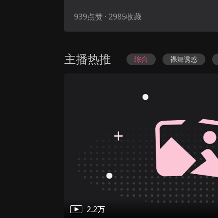
jinyingzy.com 提供该内容的高清
提供该内容的高清播放入口和
正片
已完结
播放入口和同
印度 / 2023
美国 / 2011
谍之屋
海军罪案调查处第九季
谍之屋，属于动作片内容，2023年
海军罪案调查处第九季，属于欧
上线，地区为印度，当前状态正
剧内容，2011年上线，地区为美
片。jinyingzy.com 提供该内容的
国，当前状态已完结。
高清播放入口和同类影视推荐。
www.wsyzy.cc 提供该内容的高清
播放入口和同类影视推