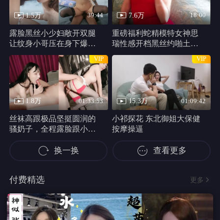
猜你喜欢
正片
正片