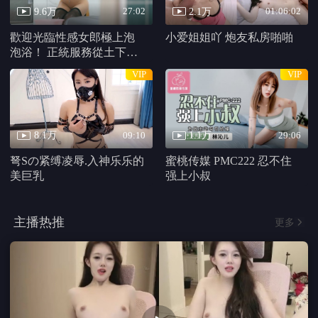
千禧风云
亨利危险 电影版
正片
已完结
印度 / 2023
美国 / 2011
谍之屋
海军罪案调查处第九季