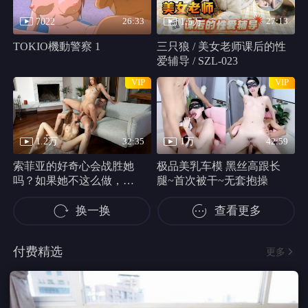
猜你喜欢
正片
正片
美国 / 英国 / 2024
美国 / 德国 / 阿联酋 / 2007