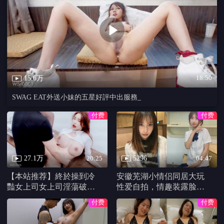
养蜂人 （英语版）
染血王国
正片
HD
英国 / 法国 / 斯洛伐克 / 突尼斯 / 2007
匈牙利 / 2015
最后的兵团
夺命代码国语
全11集
正片