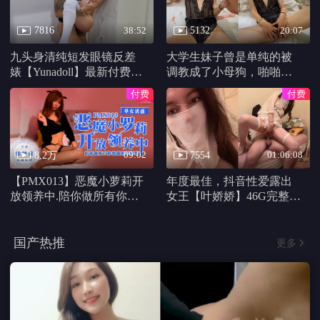
日本 / 2025
美国 / 2025
最棒的欧巴桑中岛春子3
亨利危险 电影版
正片
已完结