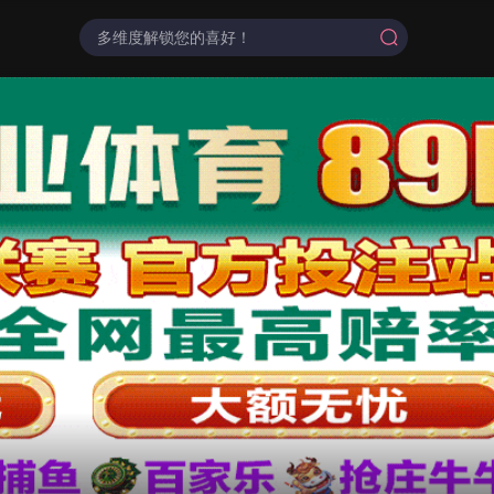
⌕
首页
电影
电视剧
舞第二季
大陆
an.net
二季，属于综艺内容，2019年上线，地区为中国大陆，当前状态第201910