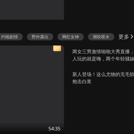
中国大陆 / 2016
中国大陆 / 2026
节
蒙面唱将猜猜猜 第一季
辽宁春晚倒计时欢乐家乡年
欢
蒙面唱将猜猜猜 第一季，属于综
辽宁春晚倒计时欢乐家乡年，属于
艺内容，2016年上线，地区为中国
综艺内容，2026年上线，地区为中
全
大陆，当前状态第10期完结。
国大陆，当前状态豪华阵容眼花缭
www.suboziyuan.net 提供该内容
乱下。www.suboziyuan.net 提供
第1期
第10期完结
的高
该
韩国 / 2026
中国大陆 / 2023
再见单身
乐在旅途