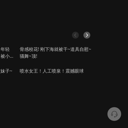
中国大陆 / 2015
日本 / 2025
偶滴歌神啊 第二季
最棒的欧巴桑中岛春子3
偶滴歌神啊 第二季，属于综艺内
最棒的欧巴桑中岛春子3，属于日
容，2015年上线，地区为中国大
剧内容，2025年上线，地区为日
陆，当前状态第20160217期。
本，当前状态全11集。
jinyingzy.com 提供该内容的高清
www.wsyzy.cc 提供该内容的高清
第7期
第12期完结
播放
播放入口和同类影视
中国大陆 / 2026
中国大陆 / 2023
德云社张鹤伦郎鹤炎相声专场
生机勃勃的我们