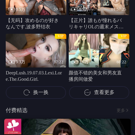
猜你喜欢
正片
第8集完结